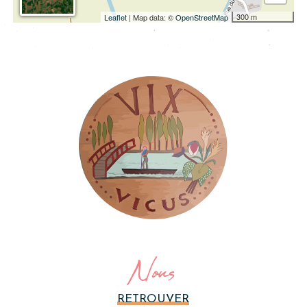
300 m
Leaflet
| Map data: ©
OpenStreetMap
Nous
RETROUVER