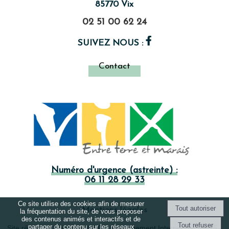
85770 Vix
02 51 00 62 24
SUIVEZ NOUS :
Contact
Numéro d'urgence (astreinte) :
06 11 28 29 33
Ce site utilise des cookies afin de mesurer
Mentions légales
la fréquentation du site, de vous proposer
des contenus animés et interactifs et de
partager du contenu sur les réseaux
Site réalisé et Suivi par AGEDI
- Hébergement Internet par Net15 -