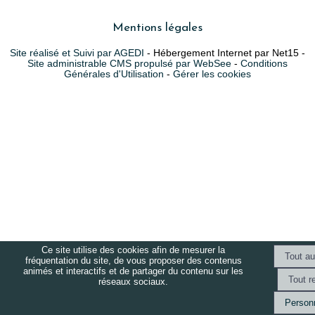
Mentions légales
Site réalisé et Suivi par AGEDI
- Hébergement Internet par Net15 -
Site administrable CMS propulsé par WebSee
-
Conditions
Générales d'Utilisation
-
Gérer les cookies
Ce site utilise des cookies afin de mesurer la
fréquentation du site, de vous proposer des contenus
animés et interactifs et de partager du contenu sur les
réseaux sociaux.
Personn