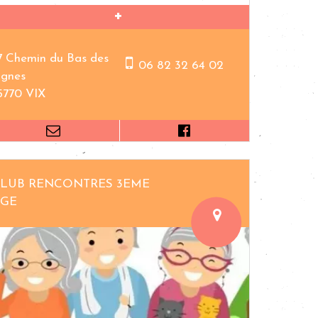
7 Chemin du Bas des
06 82 32 64 02
ignes
5770 VIX
LUB RENCONTRES 3EME
AGE