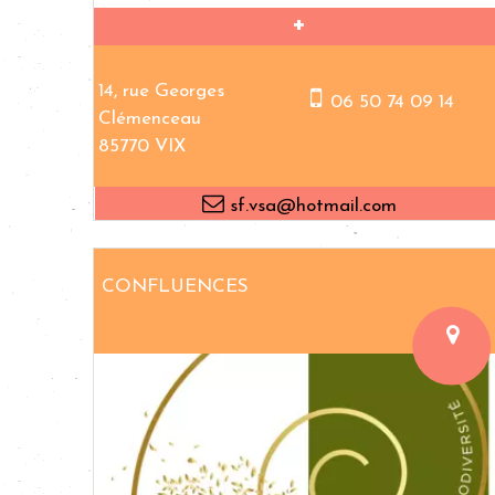
14, rue Georges
06 50 74 09 14
Clémenceau
85770 VIX
sf.vsa@hotmail.com
CONFLUENCES