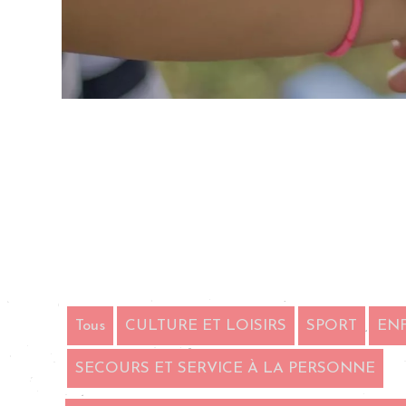
Tous
CULTURE ET LOISIRS
SPORT
ENF
SECOURS ET SERVICE À LA PERSONNE