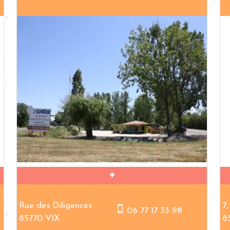
Rue des Diligences
7,
06 77 17 33 98
85770 VIX
8