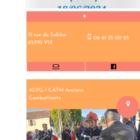
31 rue du Sablon
06 61 73 00 25
85770 VIX
ACPG / CATM Anciens
Combattants