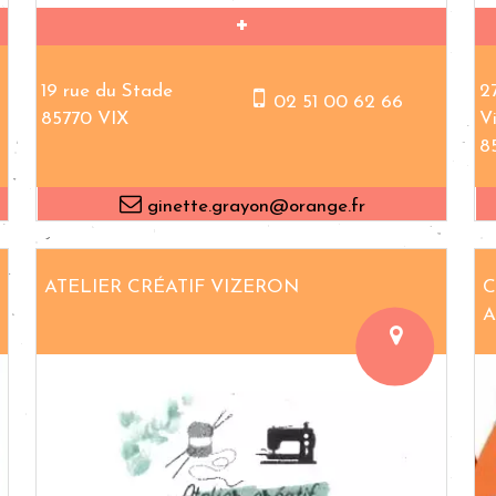
19 rue du Stade
2
02 51 00 62 66
85770 VIX
V
8
ginette.grayon@orange.fr
ATELIER CRÉATIF VIZERON
C