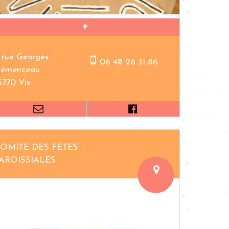
1 rue Georges
06 48 26 31 86
lémenceau
5770 Vix
OMITE DES FETES
AROISSIALES