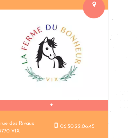
 rue des Rivaux
06.50.22.06.45
5770 VIX