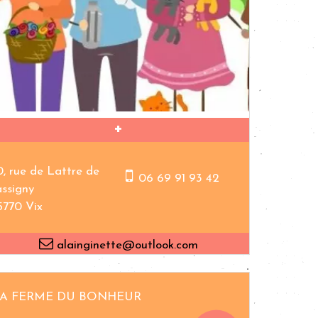
0, rue de Lattre de
06 69 91 93 42
assigny
5770 Vix
alainginette@outlook.com
A FERME DU BONHEUR