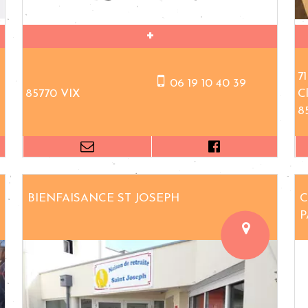
7
06 19 10 40 39
85770 VIX
C
8
BIENFAISANCE ST JOSEPH
C
P