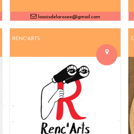
loasisdelarosee@gmail.com
RENC'ARTS
T