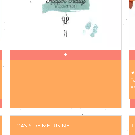
3
T
8
L'OASIS DE MELUSINE
L