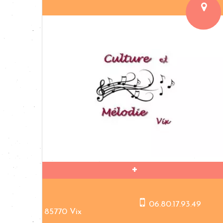
06.80.17.93.49
85770 Vix