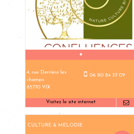
4, rue Derrière les
06 80 84 37 09
champs
85770 VIX
CULTURE & MELODIE