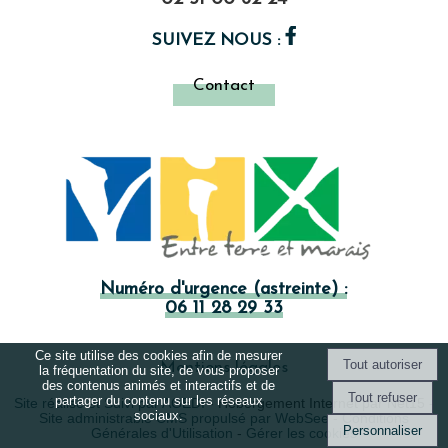
SUIVEZ NOUS :
Contact
Numéro d'urgence (astreinte) :
06 11 28 29 33
Ce site utilise des cookies afin de mesurer
Mentions légales
la fréquentation du site, de vous proposer
des contenus animés et interactifs et de
partager du contenu sur les réseaux
Site réalisé et Suivi par AGEDI
- Hébergement Internet par Net15 -
sociaux.
Site administrable CMS propulsé par WebSee
-
Conditions
Personnaliser
Générales d'Utilisation
-
Gérer les cookies